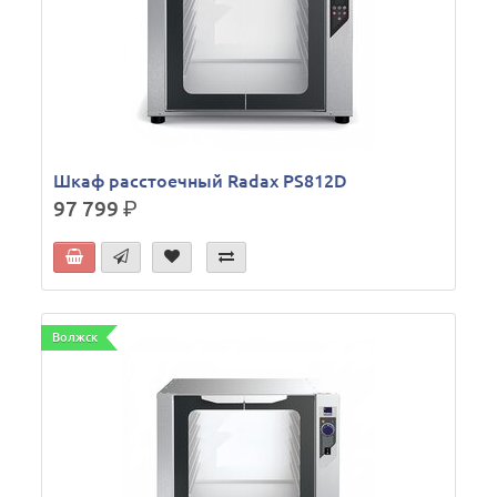
Шкаф расстоечный Radax PS812D
97 799
р.
Волжск