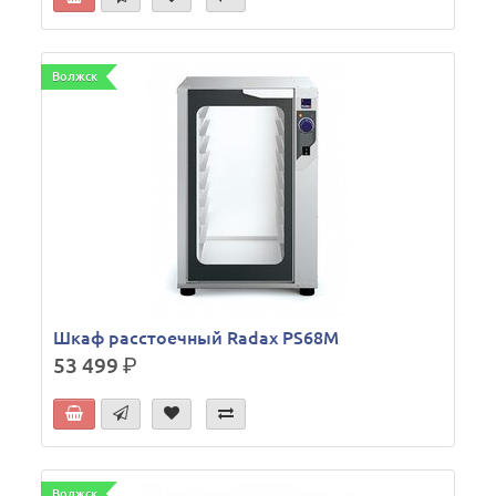
Волжск
Шкаф расстоечный Radax PS68M
53 499
р.
Волжск