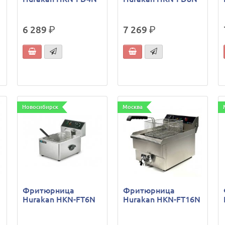
6 289
р.
7 269
р.
Новосибирск
Москва
Фритюрница
Фритюрница
Hurakan HKN-FT6N
Hurakan HKN-FT16N