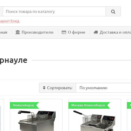
армит блюд
вная
Производители
О фирме
Доставка и опл
рнауле
Сортировать:
Новосибирск
Москва Новосибирск