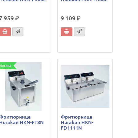
7 959
р.
9 109
р.
Москва
Фритюрница
Фритюрница
Hurakan HKN-FT8N
Hurakan HKN-
FD1111N