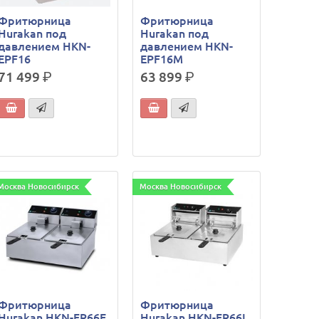
Фритюрница
Фритюрница
Hurakan под
Hurakan под
давлением HKN-
давлением HKN-
EPF16
EPF16M
71 499
р.
63 899
р.
Москва Новосибирск
Москва Новосибирск
Фритюрница
Фритюрница
Hurakan HKN-FR66E
Hurakan HKN-FR66L