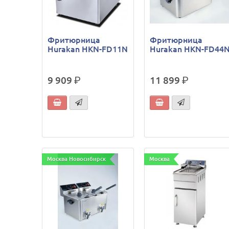
Фритюрница
Фритюрница
Hurakan HKN-FD11N
Hurakan HKN-FD44
9 909
р.
11 899
р.
Москва Новосибирск
Москва