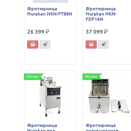
Фритюрница
Фритюрница
Hurakan HKN-FT88N
Hurakan HKN-
FDF16N
26 399
р.
37 099
р.
Москва
Москва
Фритюрница
Фритюрница
Hurakan под
индукционная