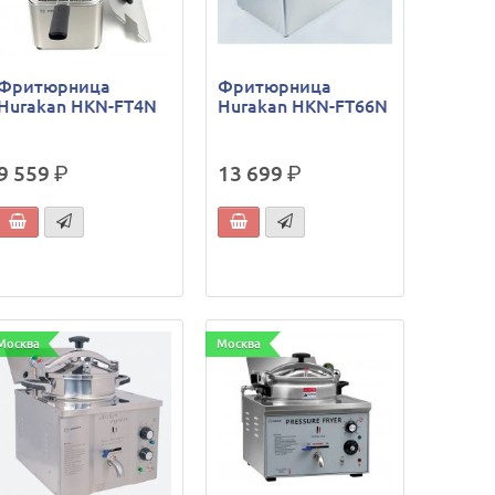
Фритюрница
Фритюрница
Hurakan HKN-FT4N
Hurakan HKN-FT66N
9 559
р.
13 699
р.
Москва
Москва