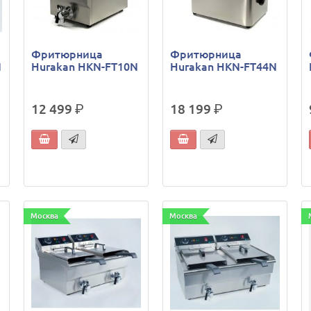
Фритюрница
Фритюрница
N
Hurakan HKN-FT10N
Hurakan HKN-FT44N
12 499
р.
18 199
р.
Москва
Москва