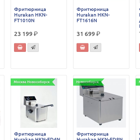
Фритюрница
Фритюрница
Hurakan HKN-
Hurakan HKN-
FT1010N
FT1616N
23 199
р.
31 699
р.
Москва Новосибирск
Новосибирск
Фритюрница
Фритюрница
Hurakan HKN-FD4N
Hurakan HKN-FD8N