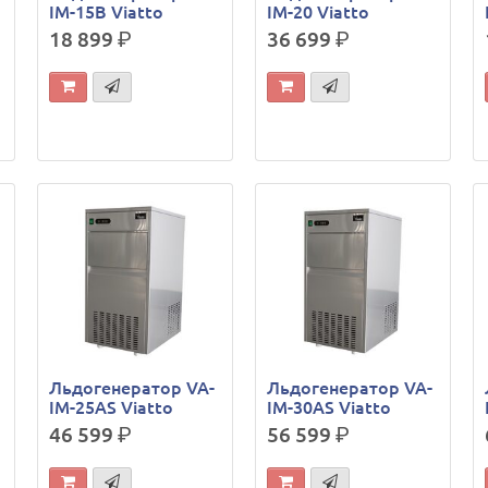
IM-15B Viatto
IM-20 Viatto
18 899
р.
36 699
р.
Льдогенератор VA-
Льдогенератор VA-
IM-25AS Viatto
IM-30AS Viatto
46 599
р.
56 599
р.