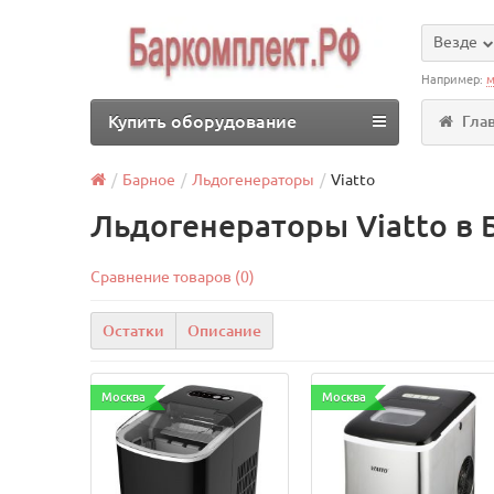
Везде
Например:
м
Купить оборудование
Гла
Барное
Льдогенераторы
Viatto
Льдогенераторы Viatto в 
Сравнение товаров (0)
Остатки
Описание
Москва
Москва