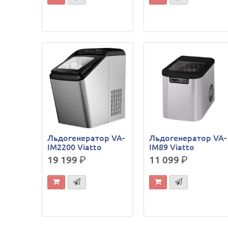
Льдогенератор VA-
Льдогенератор VA-
IM2200 Viatto
IM89 Viatto
19 199
р.
11 099
р.