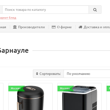
армит блюд
вная
Производители
О фирме
Доставка и опл
Барнауле
Сортировать:
Москва
Москва