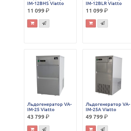
IM-12BHS Viatto
IM-12BLR Viatto
11 099
р.
11 099
р.
Льдогенератор VA-
Льдогенератор VA-
IM-25 Viatto
IM-25A Viatto
43 799
р.
49 799
р.