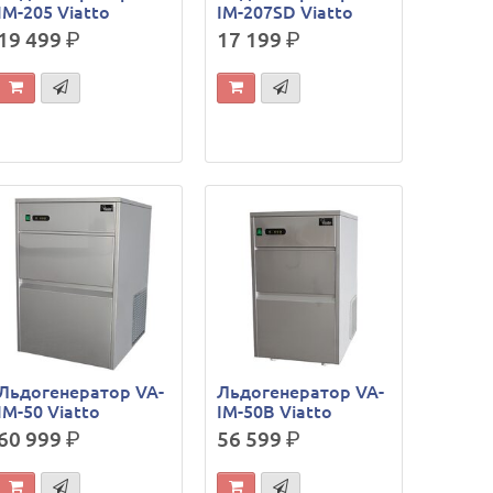
IM-205 Viatto
IM-207SD Viatto
19 499
р.
17 199
р.
Льдогенератор VA-
Льдогенератор VA-
IM-50 Viatto
IM-50B Viatto
60 999
р.
56 599
р.