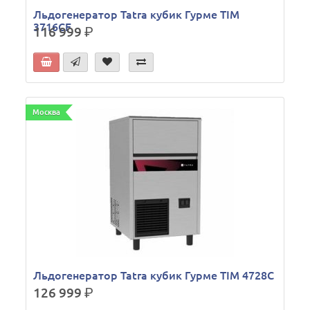
Льдогенератор Tatra кубик Гурме TIM
3716CF
116 999
р.
Москва
Льдогенератор Tatra кубик Гурме TIM 4728C
126 999
р.