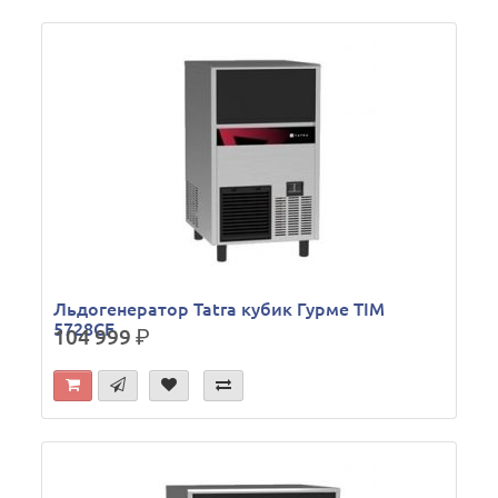
Льдогенератор Tatra кубик Гурме TIM
5728CF
104 999
р.