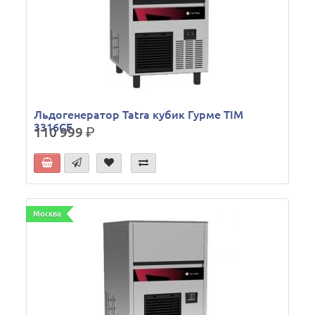
Льдогенератор Tatra кубик Гурме TIM
3316CF
110 999
р.
Москва