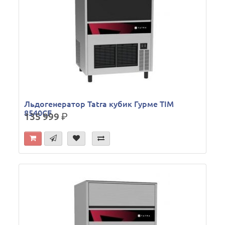
Льдогенератор Tatra кубик Гурме TIM
8540CF
135 999
р.