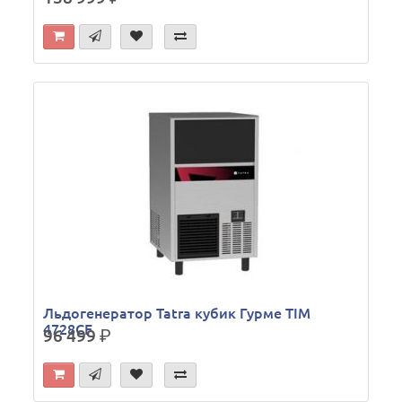
Льдогенератор Tatra кубик Гурме TIM
4728CF
96 499
р.