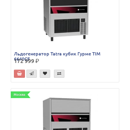
Льдогенератор Tatra кубик Гурме TIM
6640CF
172 999
р.
Москва