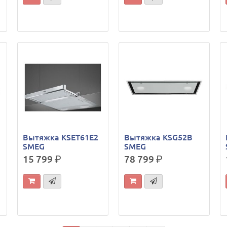
A
Вытяжка KSET61E2
Вытяжка KSG52B
SMEG
SMEG
15 799
р.
78 799
р.