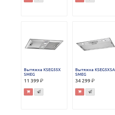
Вытяжка KSEG55X
Вытяжка KSEG5XS
SMEG
SMEG
11 399
р.
34 299
р.