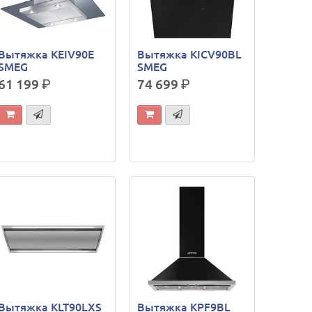
Вытяжка KEIV90E
Вытяжка KICV90BL
SMEG
SMEG
61 199
р.
74 699
р.
Вытяжка KLT90LXS
Вытяжка KPF9BL