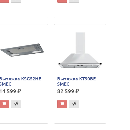
Вытяжка KSG52HE
Вытяжка KT90BE
SMEG
SMEG
14 599
р.
82 599
р.