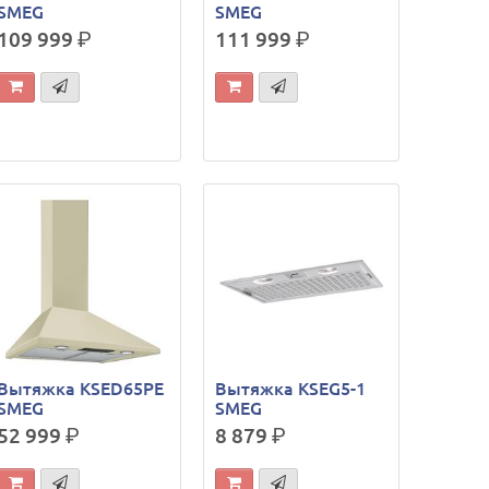
SMEG
SMEG
109 999
р.
111 999
р.
Вытяжка KSED65PE
Вытяжка KSEG5-1
SMEG
SMEG
52 999
р.
8 879
р.