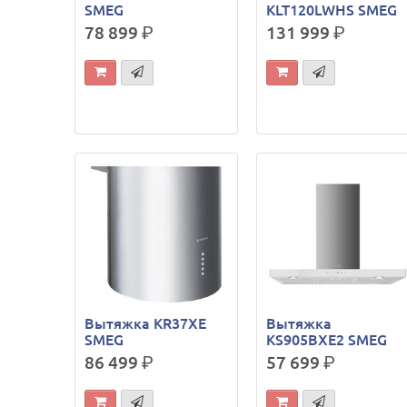
SMEG
KLT120LWHS SMEG
78 899
р.
131 999
р.
Вытяжка KR37XE
Вытяжка
SMEG
KS905BXE2 SMEG
86 499
р.
57 699
р.