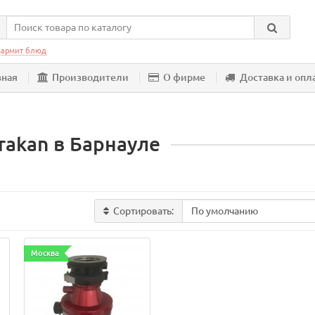
армит блюд
вная
Производители
О фирме
Доставка и опл
akan в Барнауле
Сортировать:
Москва