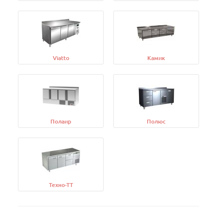
Viatto
Камик
Полаир
Полюс
Техно-ТТ