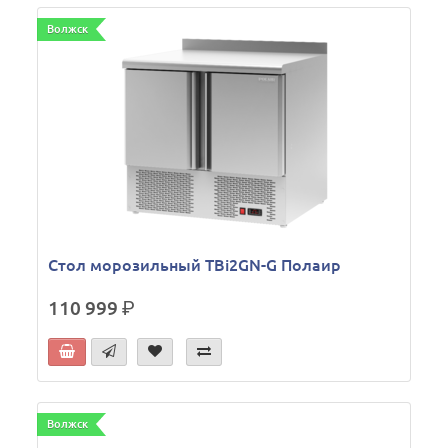
Волжск
Стол морозильный TBi2GN-G Полаир
110 999
р.
Волжск