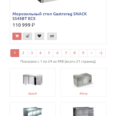
Морозильный стол Gastrorag SNACK
SS45BT ECX
110 999
р.
1
2
3
4
5
6
7
8
9
>
>|
Показано с 1 по 24 из 498 (всего 21 страниц)
Apach
Atesy