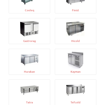
Cooleq
Finist
Gastrorag
Hicold
Hurakan
Kayman
Tatra
Tefcold