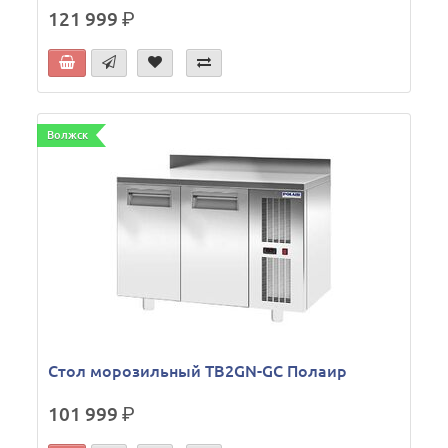
121 999
р.
Волжск
Стол морозильный TB2GN-GС Полаир
101 999
р.