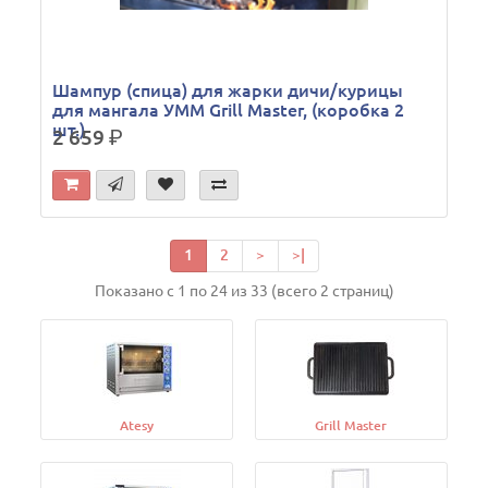
Шампур (спица) для жарки дичи/курицы
для мангала УММ Grill Master, (коробка 2
шт.)
2 659
р.
1
2
>
>|
Показано с 1 по 24 из 33 (всего 2 страниц)
Atesy
Grill Master