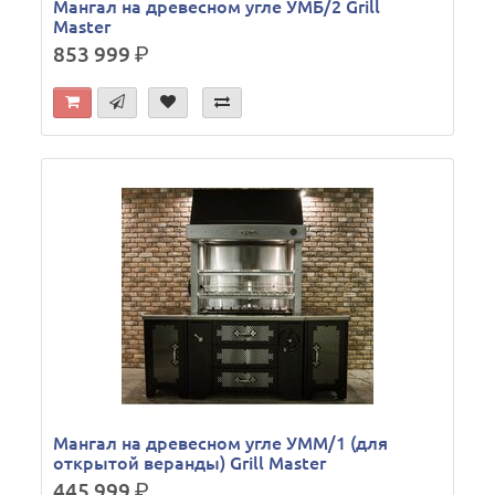
Мангал на древесном угле УМБ/2 Grill
Master
853 999
р.
Мангал на древесном угле УММ/1 (для
открытой веранды) Grill Master
445 999
р.