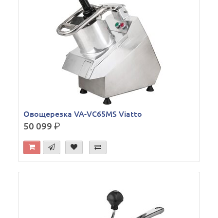
Овощерезка VA-VC65MS Viatto
50 099
р.