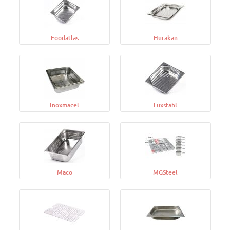
Foodatlas
Hurakan
Inoxmacel
Luxstahl
Maco
MGSteel