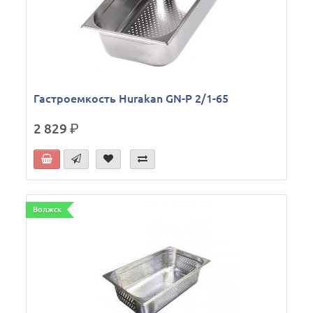
Гастроемкость Hurakan GN-P 2/1-65
2 829
р.
Волжск