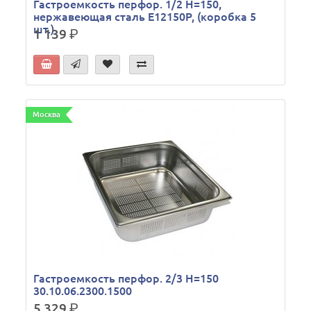
Гастроемкость перфор. 1/2 Н=150,
нержавеющая сталь E12150P, (коробка 5
шт.)
1 139
р.
Москва
Гастроемкость перфор. 2/3 Н=150
30.10.06.2300.1500
5 329
р.