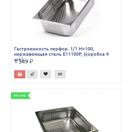
Гастроемкость перфор. 1/1 Н=100,
нержавеющая сталь E11100P, (коробка 4
шт.)
1 349
р.
Москва