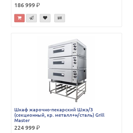
186 999
р.
Шкаф жарочно-пекарский Шжэ/3
(секционный, кр. металл+н/сталь) Grill
Master
224 999
р.