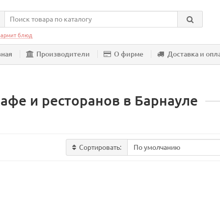
армит блюд
вная
Производители
О фирме
Доставка и опл
кафе и ресторанов в Барнауле
Сортировать: