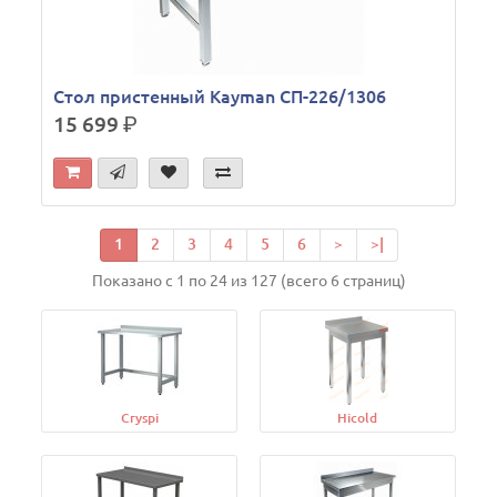
Стол пристенный Kayman СП-226/1306
15 699
р.
1
2
3
4
5
6
>
>|
Показано с 1 по 24 из 127 (всего 6 страниц)
Cryspi
Hicold