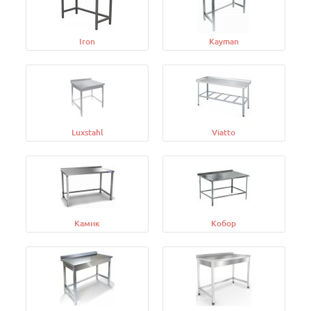
Iron
Kayman
Luxstahl
Viatto
Камик
Кобор