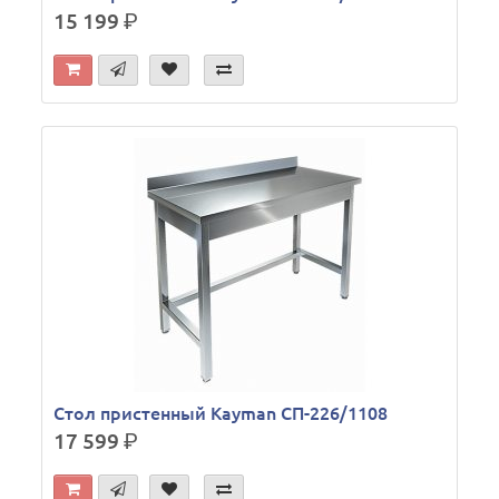
15 199
р.
Стол пристенный Kayman СП-226/1108
17 599
р.