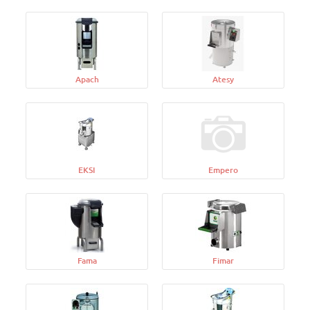
Apach
Atesy
EKSI
Empero
Fama
Fimar