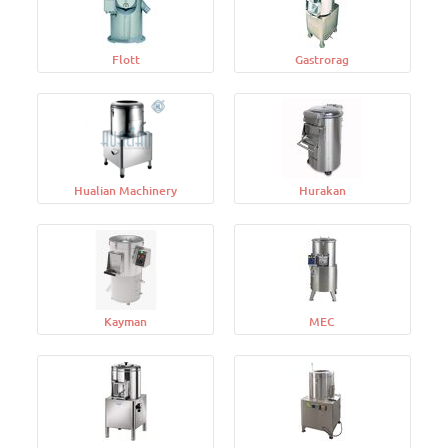
Flott
Gastrorag
Hualian Machinery
Hurakan
Kayman
MEC