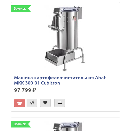
Волжск
Машина картофелеочистительная Abat
МКК-300-01 Cubitron
97 799
р.
Волжск