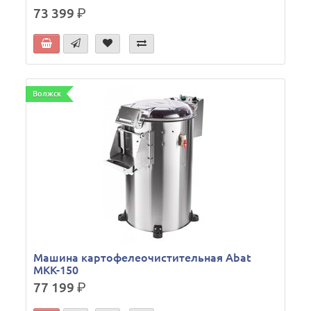
73 399
р.
Волжск
Машина картофелеочистительная Abat
МКК-150
77 199
р.