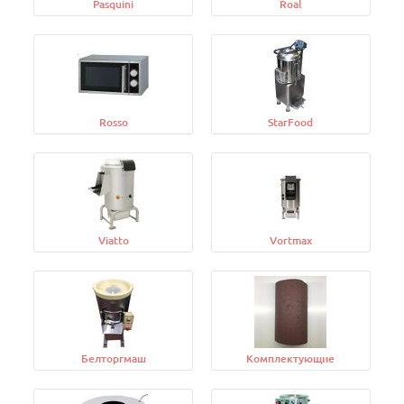
Pasquini
Roal
Rosso
StarFood
Viatto
Vortmax
Белторгмаш
Комплектующие