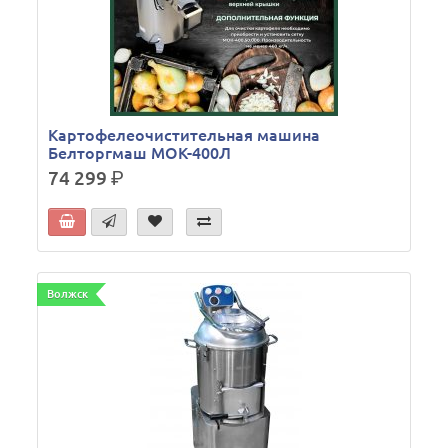
Картофелеочистительная машина
Белторгмаш МОК-400Л
74 299
р.
Волжск