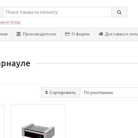
армит блюд
вная
Производители
О фирме
Доставка и опл
арнауле
Сортировать: