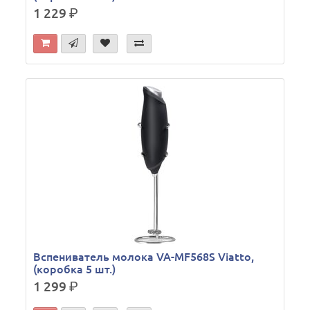
1 229
р.
Вспениватель молока VA-MF568S Viatto,
(коробка 5 шт.)
1 299
р.