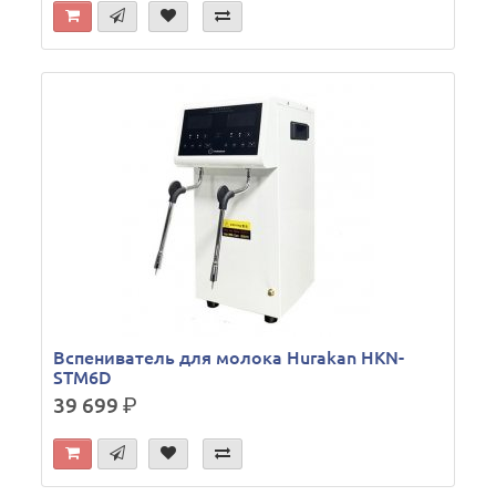
Вспениватель для молока Hurakan HKN-
STM6D
39 699
р.