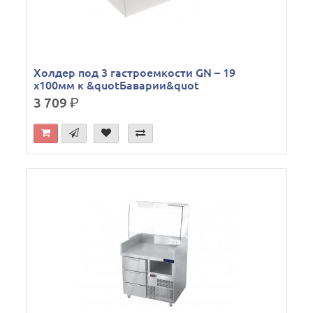
Холдер под 3 гастроемкости GN – 19
х100мм к &quotБаварии&quot
3 709
р.