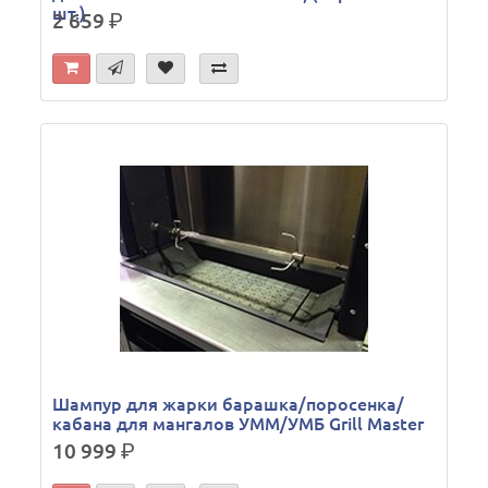
шт.)
2 659
р.
Шампур для жарки барашка/поросенка/
кабана для мангалов УММ/УМБ Grill Master
10 999
р.