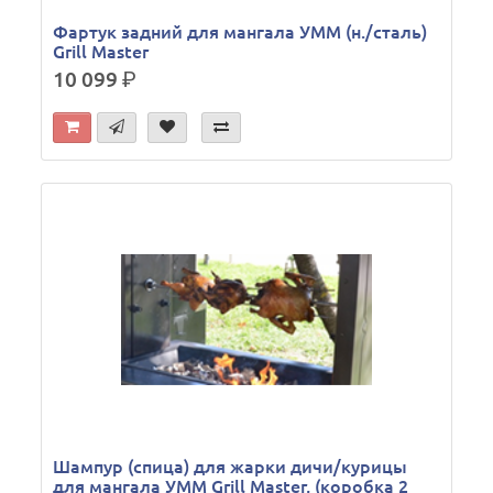
Фартук задний для мангала УММ (н./сталь)
Grill Master
10 099
р.
Шампур (спица) для жарки дичи/курицы
для мангала УММ Grill Master, (коробка 2