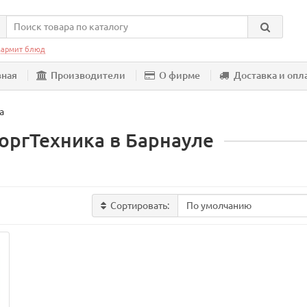
армит блюд
вная
Производители
О фирме
Доставка и опл
а
оргТехника в Барнауле
Сортировать: