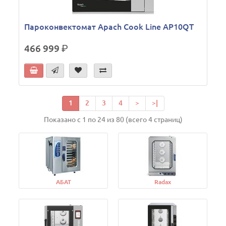
Пароконвектомат Apach Cook Line AP10QT
466 999
р.
1
2
3
4
>
>|
Показано с 1 по 24 из 80 (всего 4 страниц)
АБАТ
Radax