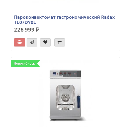
Пароконвектомат гастрономический Radax
TL07DY0L
226 999
р.
Новосибирск