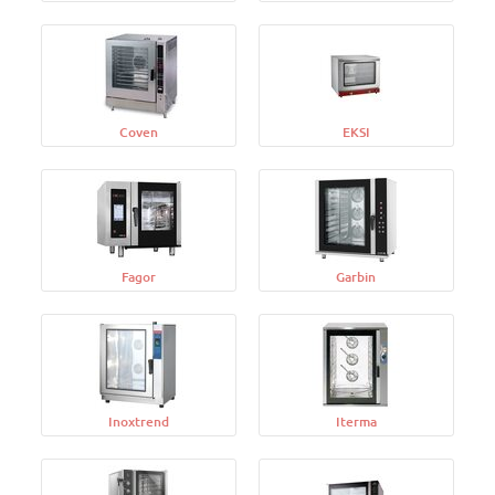
Coven
EKSI
Fagor
Garbin
Inoxtrend
Iterma