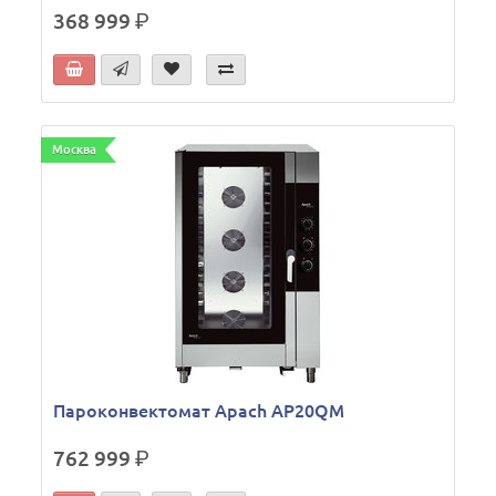
368 999
р.
Москва
Пароконвектомат Apach AP20QM
762 999
р.