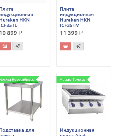
Плита
Плита
индукционная
индукционная
Hurakan HKN-
Hurakan HKN-
ICF35TL
ICF35TM
10 899
р.
11 399
р.
Москва Новосибирск
Москва Волжск
Подставка для
Индукционная
плиты
плита Abat