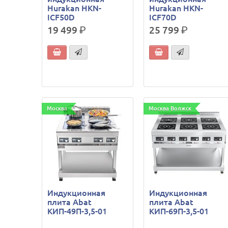
Hurakan HKN-
Hurakan HKN-
ICF50D
ICF70D
19 499
р.
25 799
р.
Москва
Москва Волжск
Индукционная
Индукционная
плита Abat
плита Abat
КИП-49П-3,5-01
КИП-69П-3,5-01