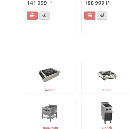
141 999
р.
188 999
р.
Airhot
Fimar
Проммаш
Apach