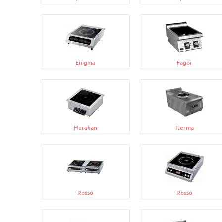
Enigma
Fagor
Hurakan
Iterma
Rosso
Rosso