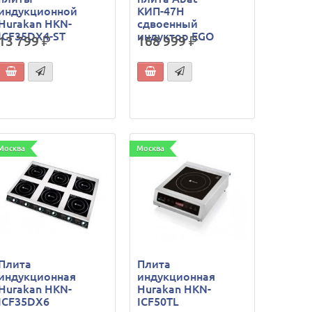
индукционной
КИП-47Н
Hurakan HKN-
сдвоенный
ICF35DX4-ST
индуктор EGO
13 799
р.
168 999
р.
Москва
Москва
Плита
Плита
индукционная
индукционная
Hurakan HKN-
Hurakan HKN-
ICF35DX6
ICF50TL