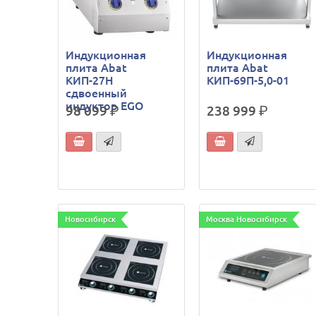
Индукционная
Индукционная
плита Abat
плита Abat
КИП-27Н
КИП-69П-5,0-01
сдвоенный
индуктор EGO
98 099
р.
238 999
р.
Новосибирск
Москва Новосибирск