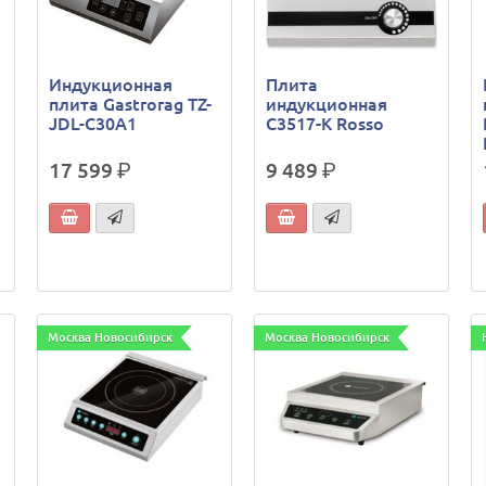
Индукционная
Плита
плита Gastrorag TZ-
индукционная
JDL-C30A1
C3517-K Rosso
17 599
р.
9 489
р.
Москва Новосибирск
Москва Новосибирск