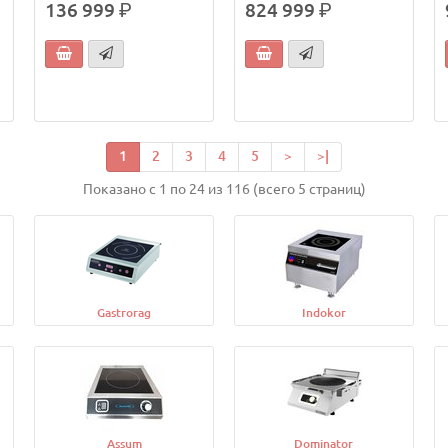
136 999
р.
824 999
р.
1
2
3
4
5
>
>|
Показано с 1 по 24 из 116 (всего 5 страниц)
Gastrorag
Indokor
Assum
Dominator