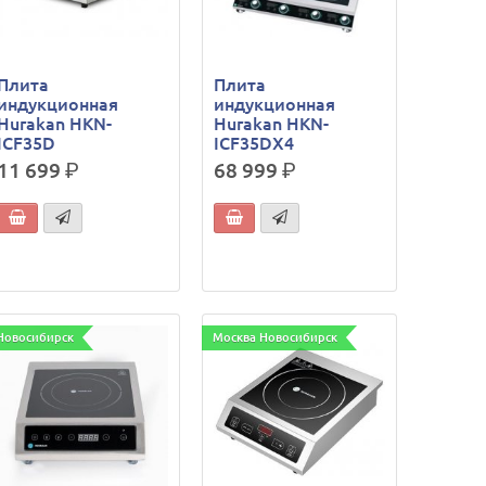
Плита
Плита
индукционная
индукционная
Hurakan HKN-
Hurakan HKN-
ICF35D
ICF35DX4
11 699
р.
68 999
р.
Новосибирск
Москва Новосибирск