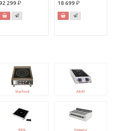
92 299
р.
18 699
р.
Starfood
АБАТ
EKSI
Empero