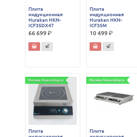
Плита
Плита
индукционная
индукционная
Hurakan HKN-
Hurakan HKN-
ICF35DX47
ICF35M
66 699
р.
10 499
р.
Москва Новосибирск
Москва Новосибирск
Плита
Плита
индукционная
индукционная