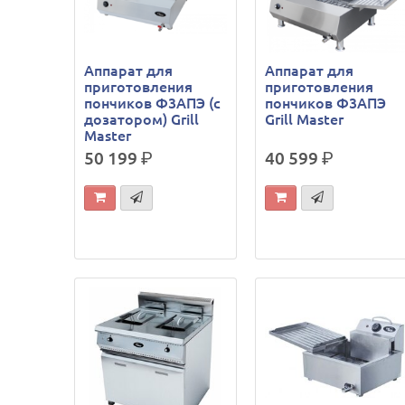
Аппарат для
Аппарат для
приготовления
приготовления
пончиков Ф3АПЭ (с
пончиков Ф3АПЭ
дозатором) Grill
Grill Master
Master
50 199
р.
40 599
р.