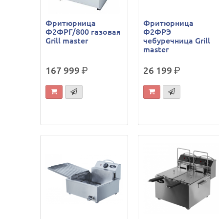
Фритюрница
Фритюрница
Ф2ФРГ/800 газовая
Ф2ФРЭ
Grill master
чебуречница Grill
master
167 999
р.
26 199
р.