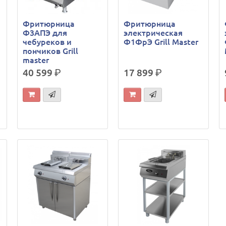
Фритюрница
Фритюрница
Ф3АПЭ для
электрическая
чебуреков и
Ф1ФрЭ Grill Master
пончиков Grill
master
40 599
р.
17 899
р.