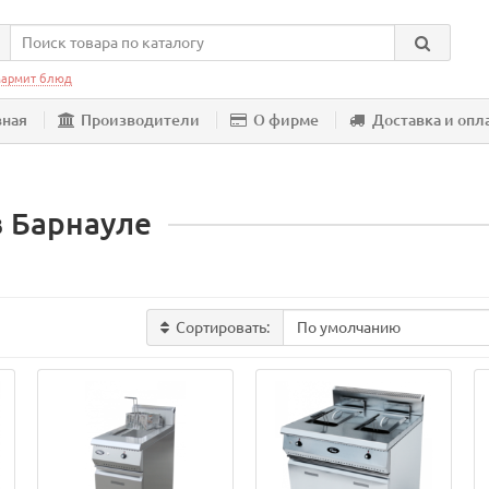
армит блюд
вная
Производители
О фирме
Доставка и опл
в Барнауле
Сортировать: