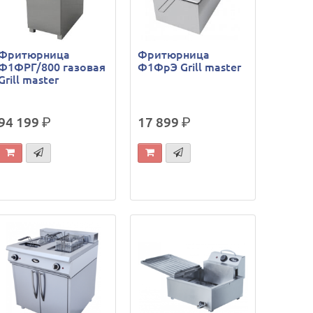
Фритюрница
Фритюрница
Ф1ФРГ/800 газовая
Ф1ФрЭ Grill master
Grill master
94 199
р.
17 899
р.