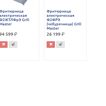
Фритюрница
Фритюрница
электрическая
электрическая
Ф2ЖТЛФрЭ Grill
Ф2ФРЭ
Master
(чебуречница) Grill
Master
94 599
р.
26 199
р.