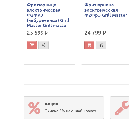
Фритюрница
Фритюрница
электрическая
электрическая
Ф2ФРЭ
Ф2ФрЭ Grill Master
(чебуречница) Grill
Master Grill master
25 699
р.
24 799
р.
Акция
Скидка 2% на онлайн-заказ