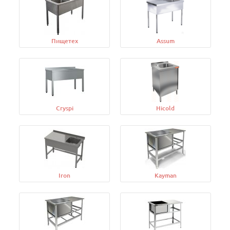
Пищетех
Assum
Cryspi
Hicold
Iron
Kayman