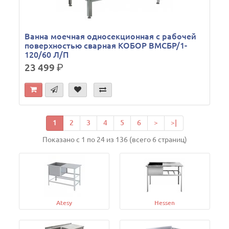
Ванна моечная односекционная с рабочей
поверхностью сварная КОБОР ВМСБР/1-
120/60 Л/П
23 499
р.
1
2
3
4
5
6
>
>|
Показано с 1 по 24 из 136 (всего 6 страниц)
Atesy
Hessen