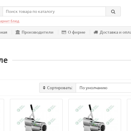
армит блюд
вная
Производители
О фирме
Доставка и опл
ле
Сортировать: