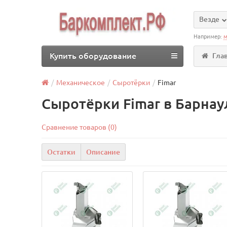
Везде
Например:
м
Купить оборудование
Гла
Механическое
Сыротёрки
Fimar
Сыротёрки Fimar в Барнау
Сравнение товаров (0)
Остатки
Описание