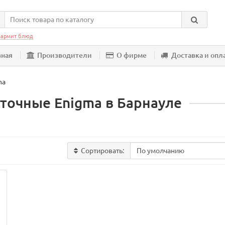
армит блюд
вная
Производители
О фирме
Доставка и опл
ma
точные Enigma в Барнауле
Сортировать: