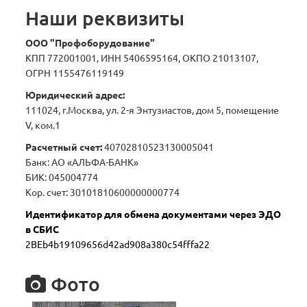
Наши реквизиты
ООО "Профоборудование"
КПП 772001001, ИНН 5406595164, ОКПО 21013107,
ОГРН 1155476119149
Юридический адрес:
111024, г.Москва, ул. 2-я Энтузиастов, дом 5, помещение
V, ком.1
Расчетный счет:
40702810523130005041
Банк: АО «АЛЬФА-БАНК»
БИК: 045004774
Кор. счет: 30101810600000000774
Идентификатор для обмена документами через ЭДО
в СБИС
2BEb4b19109656d42ad908a380c54fffa22
Фото