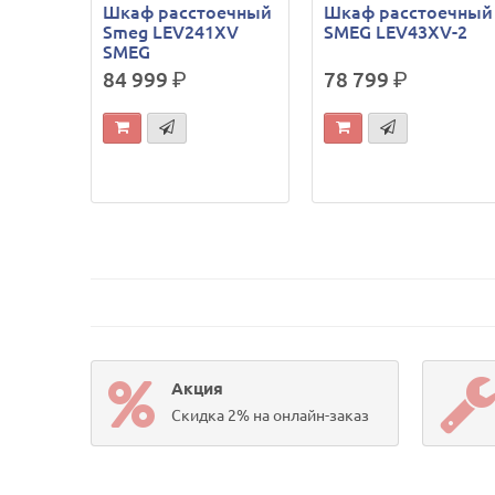
Шкаф расстоечный
Шкаф расстоечный
Smeg LEV241XV
SMEG LEV43XV-2
SMEG
84 999
р.
78 799
р.
Акция
Скидка 2% на онлайн-заказ