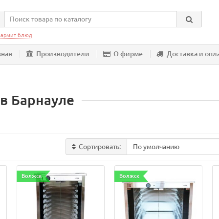
армит блюд
вная
Производители
О фирме
Доставка и опл
в Барнауле
Сортировать:
Волжск
Волжск