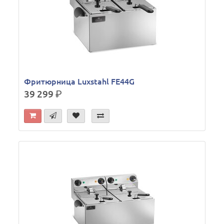
Фритюрница Luxstahl FE44G
39 299
р.