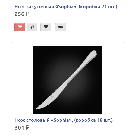
Нож закусочный «Sophia», (коробка 21 шт.)
256
р.
Нож столовый «Sophia», (коробка 18 шт.)
301
р.