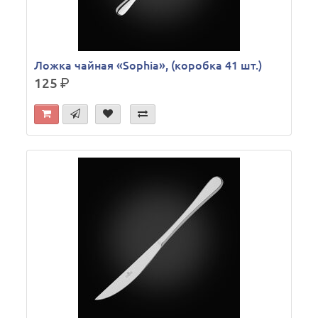
Ложка чайная «Sophia», (коробка 41 шт.)
125
р.