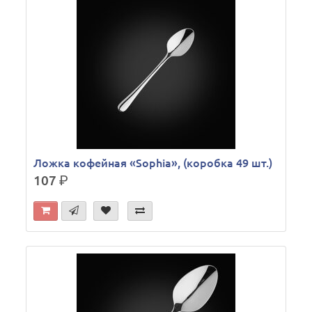
Ложка кофейная «Sophia», (коробка 49 шт.)
107
р.