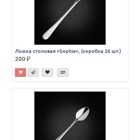
Ложка столовая «Sophia», (коробка 26 шт.)
200
р.