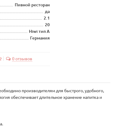
Пивной ресторан
да
2.1
20
Hiwi тип A
Германия
0 отзывов
 необходимо производителям для быстрого, удобного,
логия обеспечивает длительное хранение напитка и
а.