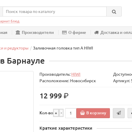
армит блюд
вная
Производители
О фирме
Доставка и опл
ки и редукторы
Заливочная головка тип А HIWI
 в Барнауле
Производитель:
HIWI
Доступнос
Расположение: Новосибирск
Артикул:
р.
12 999
В корзину
Кол-во
+
-
Краткие характеристики