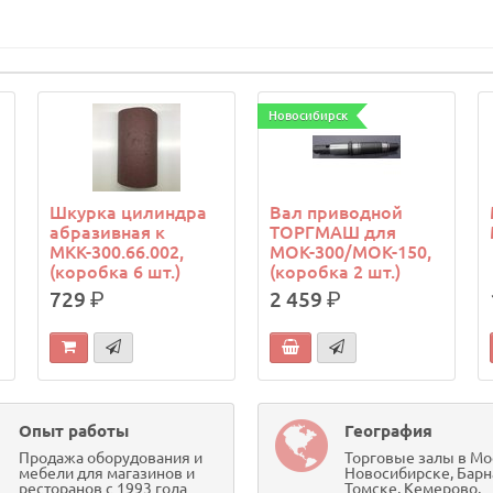
Новосибирск
Шкурка цилиндра
Вал приводной
абразивная к
ТОРГМАШ для
МКК-300.66.002,
МОК-300/МОК-150,
(коробка 6 шт.)
(коробка 2 шт.)
729
р.
2 459
р.
Опыт работы
География
Продажа оборудования и
Торговые залы в Мо
мебели для магазинов и
Новосибирске, Барн
ресторанов с 1993 года
Томске, Кемерово,