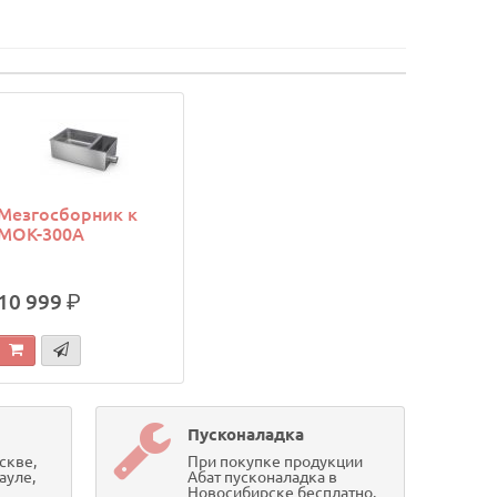
Мезгосборник к
МОК-300А
10 999
р.
Пусконаладка
скве,
При покупке продукции
ауле,
Абат пусконаладка в
Новосибирске бесплатно.