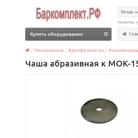
Везде
Например:
м
Купить оборудование
Гла
Механическое
Картофелечистки
Комплектую
Чаша абразивная к МОК-15