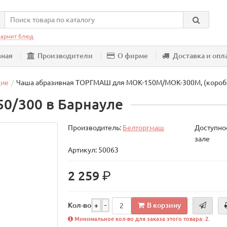
армит блюд
вная
Производители
О фирме
Доставка и опл
щие
Чаша абразивная ТОРГМАШ для МОК-150М/МОК-300М, (коробк
0/300 в Барнауле
Производитель:
Белторгмаш
Доступнос
зале
Артикул: 50063
р.
2 259
В корзину
Кол-во
+
-
Минимальное кол-во для заказа этого товара: 2.