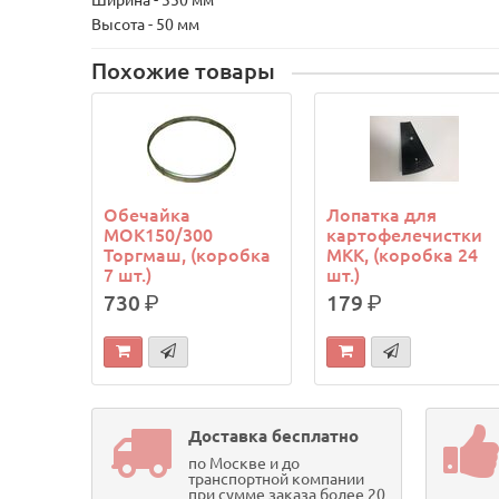
Ширина - 350 мм
Высота - 50 мм
Похожие товары
Обечайка
Лопатка для
МОК150/300
картофелечистки
Торгмаш, (коробка
МКК, (коробка 24
7 шт.)
шт.)
730
р.
179
р.
Доставка бесплатно
по Москве и до
транспортной компании
при сумме заказа более 20