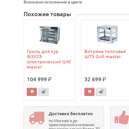
Возможно исполнение в цвете
Похожие товары
Гриль для кур
Витрина тепловая
Ф3У2Э
ШТЭ Grill master
электрический Grill
master
104 999
р.
32 699
р.
Доставка бесплатно
по Москве и до
транспортной компании
при сумме заказа более 20