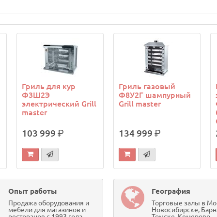
Гриль для кур
Гриль газовый
Ф3Ш2Э
Ф8У2Г шампурный
электрический Grill
Grill master
master
103 999
р.
134 999
р.
Опыт работы
География
Продажа оборудования и
Торговые залы в Мо
мебели для магазинов и
Новосибирске, Барн
ресторанов с 1993 года
Томске, Кемерово,