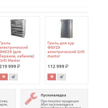
Гриль
Гриль для кур
электрический
Ф8У2Э
Ф6К2Э (для
электрический Grill
баранов, кабанов)
master
Grill Master
219 999
р.
112 999
р.
Пусконаладка
скве,
При покупке продукции
ауле,
Абат пусконаладка в
Новосибирске бесплатно.