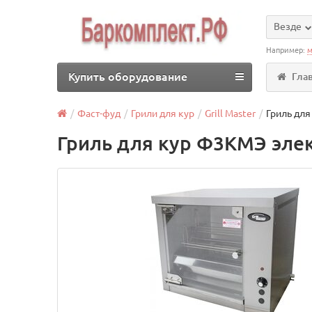
Везде
Например:
м
Купить оборудование
Гла
Фаст-фуд
Грили для кур
Grill Master
Гриль для
Гриль для кур Ф3КМЭ эле