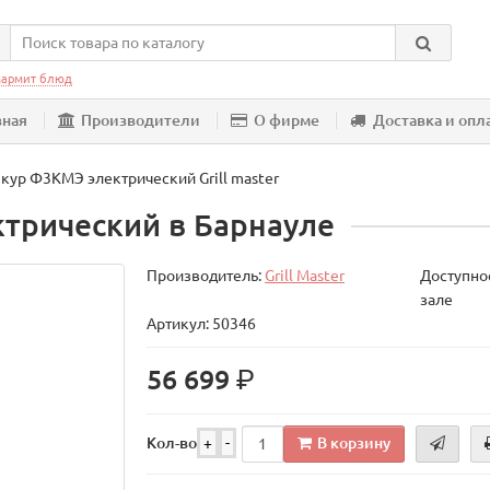
армит блюд
вная
Производители
О фирме
Доставка и опл
 кур Ф3КМЭ электрический Grill master
ктрический в Барнауле
Производитель:
Grill Master
Доступнос
зале
Артикул: 50346
р.
56 699
В корзину
Кол-во
+
-