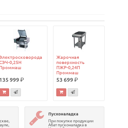
Электросковорода
Жарочная
СЭЧ-0,25Н
поверхность
Проммаш
ПЖР-0,24П
Проммаш
135 999
р.
53 699
р.
Пусконаладка
скве,
При покупке продукции
ауле,
Абат пусконаладка в