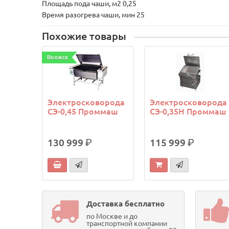
Площадь пода чаши, м2 0,25
Время разогрева чаши, мин 25
Похожие товары
Волжск
Электросковорода
Электросковорода
СЭ-0,45 Проммаш
СЭ-0,35Н Проммаш
130 999
р.
115 999
р.
Доставка бесплатно
по Москве и до
транспортной компании