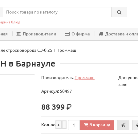
армит блюд
вная
Производители
О фирме
Доставка и опл
Электросковорода СЭ-0,25Н Проммаш
Н в Барнауле
Производитель:
Проммаш
Доступнос
зале
Артикул: 50497
р.
88 399
В корзину
Кол-во
+
-