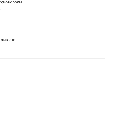
осковороды.
.
льности.