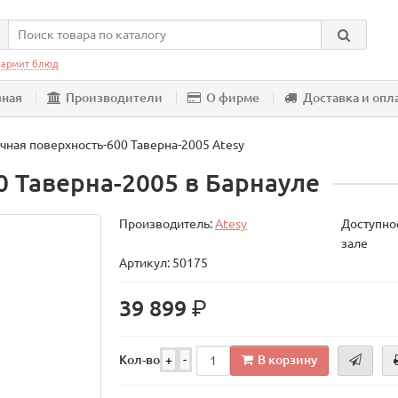
армит блюд
вная
Производители
О фирме
Доставка и опл
чная поверхность-600 Таверна-2005 Atesy
 Таверна-2005 в Барнауле
Производитель:
Atesy
Доступнос
зале
Артикул: 50175
р.
39 899
В корзину
Кол-во
+
-