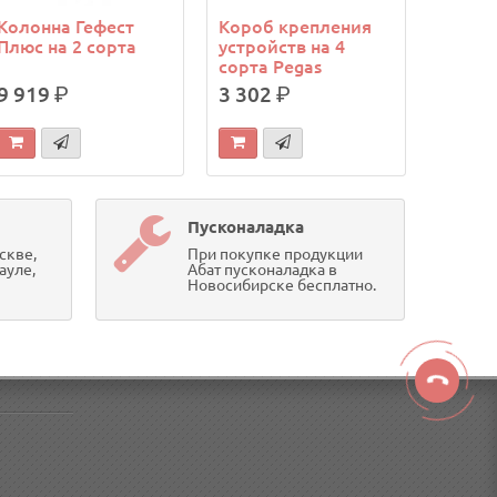
Колонна Гефест
Короб крепления
Плюс на 2 сорта
устройств на 4
сорта Pegas
9 919
р.
3 302
р.
Пусконаладка
скве,
При покупке продукции
ауле,
Абат пусконаладка в
Новосибирске бесплатно.