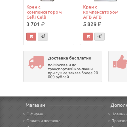
Кран с
Кран с
компенсатором
компенсатором
Celli Celli
AFB AFB
3 701
р.
5 829
р.
Доставка бесплатно
по Москве и до
транспортной компании
при сумме заказа более 20
000 рублей
Магазин
Допол
О фирме
Новинк
Оплата и доставка
Произв