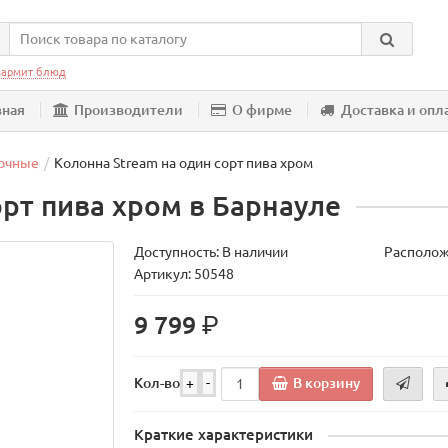
армит блюд
вная
Производители
О фирме
Доставка и опл
очные
Колонна Stream на один сорт пива хром
орт пива хром в Барнауле
Доступность: В наличии
Располож
Артикул: 50548
р.
9 799
В корзину
Кол-во
+
-
Краткие характеристики