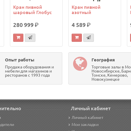
Кран пивной
Кран пивной
шаровый Глобус
азотный
280 999
р.
4 589
р.
Опыт работы
География
Продажа оборудования и
Торговые залы в Мо
мебели для магазинов и
Новосибирске, Барн
ресторанов с 1993 года
Томске, Кемерово,
Новокузнецке
нительно
Личный кабинет
и
Личный кабинет
одители
Мои закладки