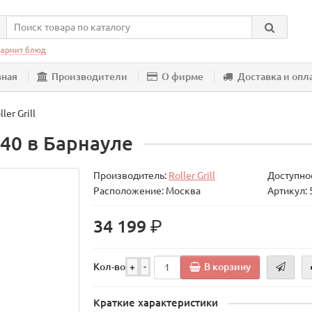
армит блюд
вная
Производители
О фирме
Доставка и опл
er Grill
40 в Барнауле
Производитель:
Roller Grill
Доступнос
Расположение: Москва
Артикул:
р.
34 199
В корзину
Кол-во
+
-
Краткие характеристики