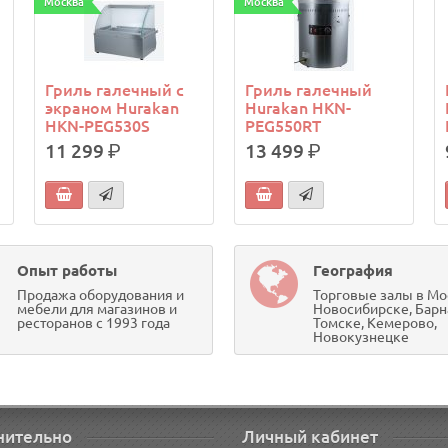
Москва
Москва
Гриль галечный с
Гриль галечный
экраном Hurakan
Hurakan HKN-
HKN-PEG530S
PEG550RT
11 299
р.
13 499
р.
Опыт работы
География
Продажа оборудования и
Торговые залы в Мо
мебели для магазинов и
Новосибирске, Барн
ресторанов с 1993 года
Томске, Кемерово,
Новокузнецке
нительно
Личный кабинет