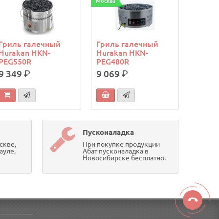
Москва
Гриль галечный
Гриль галечный
Hurakan HKN-
Hurakan HKN-
PEG550R
PEG480R
9 349
р.
9 069
р.
Пусконаладка
скве,
При покупке продукции
ауле,
Абат пусконаладка в
Новосибирске бесплатно.