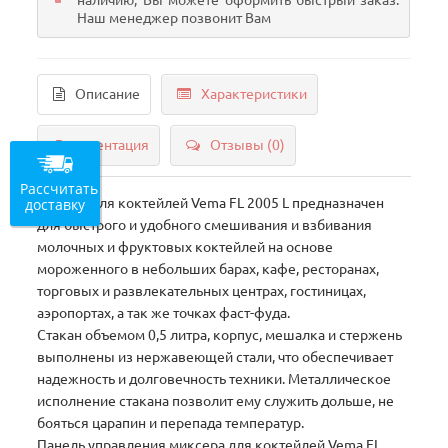
наличию, Вы можете оформить быстрый заказ.
Наш менеджер позвонит Вам
Описание
Характеристики
Документация
Отзывы (0)
Рассчитать
доставку
Миксер для коктейлей Vema FL 2005 L предназначен
для быстрого и удобного смешивания и взбивания
молочных и фруктовых коктейлей на основе
мороженного в небольших барах, кафе, ресторанах,
торговых и развлекательных центрах, гостиницах,
аэропортах, а так же точках фаст-фуда.
Стакан объемом 0,5 литра, корпус, мешалка и стержень
выполнены из нержавеющей стали, что обеспечивает
надежность и долговечность техники. Металлическое
исполнение стакана позволит ему служить дольше, не
бояться царапин и перепада температур.
Панель управления миксера для коктейлей Vema FL