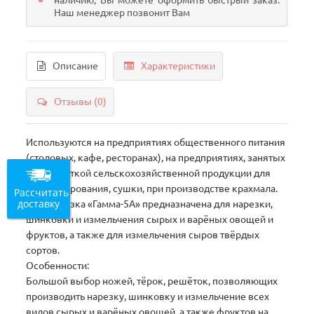
наличию, Вы можете оформить быстрый заказ.
Наш менеджер позвонит Вам
Описание
Характеристики
Отзывы (0)
Используются на предприятиях общественного питания
(столовых, кафе, ресторанах), на предприятиях, занятых
переработкой сельскохозяйственной продукции для
консервирования, сушки, при производстве крахмала.
Рассчитать
доставку
Овощерезка «Гамма-5А» предназначена для нарезки,
шинковки и измельчения сырых и варёных овощей и
фруктов, а также для измельчения сыров твёрдых
сортов.
Особенности:
Большой выбор ножей, тёрок, решёток, позволяющих
производить нарезку, шинковку и измельчение всех
видов сырых и варёных овощей, а также фруктов на