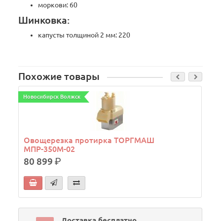
моркови: 60
Шинковка:
капусты толщиной 2 мм: 220
Похожие товары
Новосибирск Волжск
М
Овощерезка протирка ТОРГМАШ
МПР-350М-02
80 899
р.
Доставка бесплатно