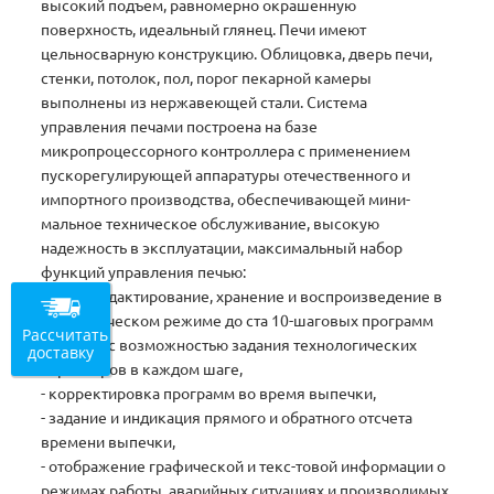
высокий подъем, равномерно окрашенную
поверхность, идеальный глянец. Печи имеют
цельносварную конструкцию. Облицовка, дверь печи,
стенки, потолок, пол, порог пекарной камеры
выполнены из нержавеющей стали. Система
управления печами построена на базе
микропроцессорного контроллера с применением
пускорегулирующей аппаратуры отечественного и
импортного производства, обеспечивающей мини-
мальное техническое обслуживание, высокую
надежность в эксплуатации, максимальный набор
функций управления печью:
- ввод, редактирование, хранение и воспроизведение в
автоматическом режиме до ста 10-шаговых программ
Рассчитать
выпечки с возможностью задания технологических
доставку
параметров в каждом шаге,
- корректировка программ во время выпечки,
- задание и индикация прямого и обратного отсчета
времени выпечки,
- отображение графической и текс-товой информации о
режимах работы, аварийных ситуациях и производимых