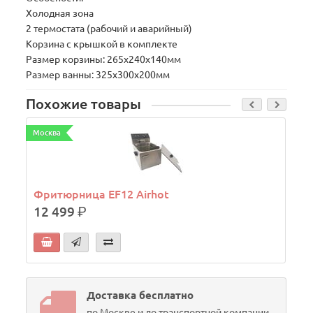
Холодная зона
2 термостата (рабочий и аварийный)
Корзина с крышкой в комплекте
Размер корзины: 265х240х140мм
Размер ванны: 325х300х200мм
Похожие товары
Москва
М
Фритюрница EF12 Airhot
12 499
р.
Доставка бесплатно
по Москве и до транспортной компании