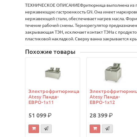
ТЕХНИЧЕСКОЕ ОПИСАНИЕФритюрница выполнена из пище
нержавеющую гастроемкость GN. Она имеет маркировку
нержавеющей стали, обеспечивает нагрев масла. Форм
течение рабочей смены. Терморегулятор предназначе
закрывающая ТЭН, исключает контакт ТЭНа с продукто
пластиковой накладкой. Сверху ванна закрывается кр
Похожие товары
Электрофритюрница
Электрофритюрни
Atesy Панда-
Atesy Панда-
ЕВРО-1х11
ЕВРО-1х12
51 099
р.
28 399
р.