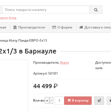
армит блюд
вная
Производители
О фирме
Доставка и опл
ница Atesy Панда-ЕВРО-2х13
х1/3 в Барнауле
Производитель:
Atesy
Доступнос
зале
Артикул: 50181
р.
44 499
В корзину
Кол-во
+
-