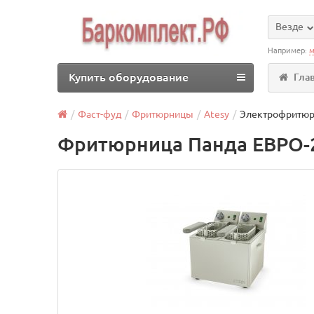
Везде
Например:
м
Купить оборудование
Гла
Фаст-фуд
Фритюрницы
Atesy
Электрофритюр
Фритюрница Панда ЕВРО-2