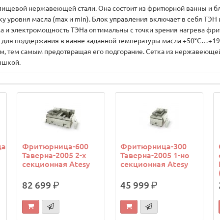
вой нержавеющей стали. Она состоит из фритюрной ванны и бло
 уровня масла (max и min). Блок управления включает в себя ТЭН 
а и электромощность ТЭНа оптимальны с точки зрения нагрева фри
н для поддержания в ванне заданной температуры масла +50°С…+1
м, тем самым предотвращая его подгорание. Сетка из нержавеющей
ышкой.
ца
Фритюрница-600
Фритюрница-300
Таверна-2005 2-х
Таверна-2005 1-но
секционная Atesy
секционная Atesy
82 699
р.
45 999
р.