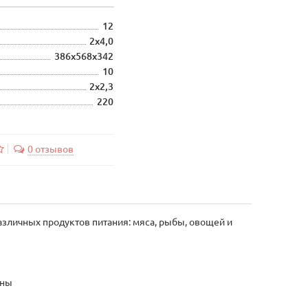
12
2х4,0
386х568х342
10
2х2,3
220
0 отзывов
зличных продуктов питания: мяса, рыбы, овощей и
нны