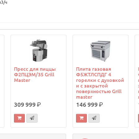
м3/ч
Пресс для пиццы
Плита газовая
Ф2ПЦЭМ/35 Grill
Ф5ЖТЛСПДГ 4
Master
горелки с духовкой
и с закрытой
поверхностью Grill
master
309 999
р.
146 999
р.