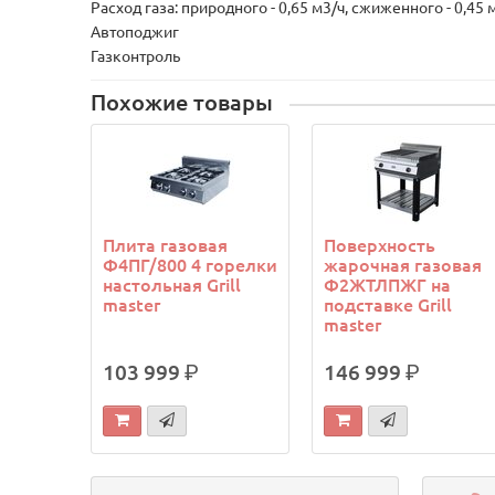
Расход газа: природного - 0,65 м3/ч, сжиженного - 0,45 
Автоподжиг
Газконтроль
Похожие товары
Плита газовая
Поверхность
Ф4ПГ/800 4 горелки
жарочная газовая
настольная Grill
Ф2ЖТЛПЖГ на
master
подставке Grill
master
103 999
р.
146 999
р.