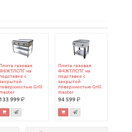
Плита газовая
Плита газовая
Ф6ЖТЛСПГ на
Ф4ЖТЛСПГ на
подставке с
подставке с
закрытой
закрытой
поверхностью Grill
поверхностью Grill
master
master
133 999
р.
94 599
р.