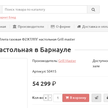
армит блюд
вная
Производители
О фирме
Доставка и опл
Плита газовая Ф2ЖТЛПГ настольная Grill master
астольная в Барнауле
Производитель:
Grill Master
Доступнос
зале
Артикул: 50415
р.
54 299
В корзину
Кол-во
+
-