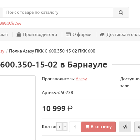
армит блюд
вная
Производители
О фирме
Доставка и опл
sy
Полка Atesy ПКК-С-600.350-15-02 ПКК-600
600.350-15-02 в Барнауле
Производитель:
Atesy
Доступнос
зале
Артикул: 50238
р.
10 999
В корзину
Кол-во
+
-