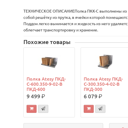
ТЕХНИЧЕСКОЕ ОПИСАНИЕПолка ПКК-С выполнены из пище
собой решётку из прутка, в ячейки которой помещаютс
Поддон легко вынимается и жидкость из него удаляется
облегчает транспортировку и хранение.
Похожие товары
Полка Atesy ПКД-
Полка Atesy ПКД-
С-600.350-9-02-В
С-300.350-4-02-В
ПКД-600
ПКД-300
9 499
р.
6 079
р.