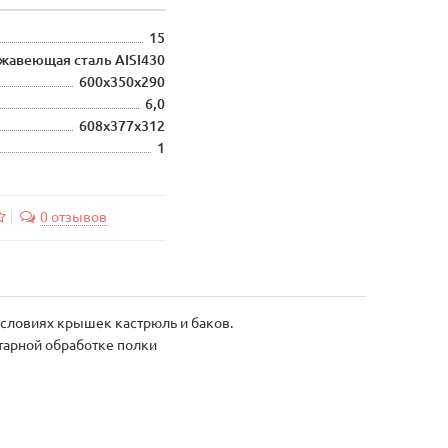
15
жавеющая сталь AISI430
600х350х290
6,0
608х377х312
1
0 отзывов
условиях крышек кастрюль и баков.
тарной обработке полки