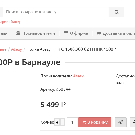
армит блюд
вная
Производители
О фирме
Доставка и опл
ные
Atesy
Полка Atesy ПНК-С-1500.300-02-П ПНК-1500Р
00Р в Барнауле
Производитель:
Atesy
Доступнос
зале
Артикул: 50244
р.
5 499
В корзину
Кол-во
+
-