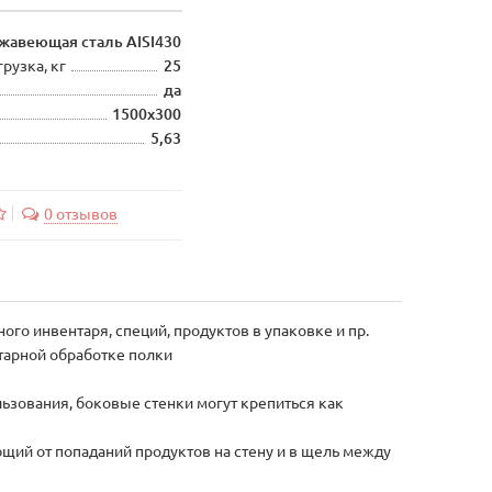
жавеющая сталь AISI430
рузка, кг
25
да
1500х300
5,63
0 отзывов
го инвентаря, специй, продуктов в упаковке и пр.
тарной обработке полки
ьзования, боковые стенки могут крепиться как
щий от попаданий продуктов на стену и в щель между