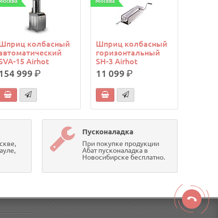
Москва
Москва
Шприц колбасный
Шприц колбасный
автоматический
горизонтальный
SVA-15 Airhot
SH-3 Airhot
154 999
р.
11 099
р.
Пусконаладка
скве,
При покупке продукции
ауле,
Абат пусконаладка в
Новосибирске бесплатно.