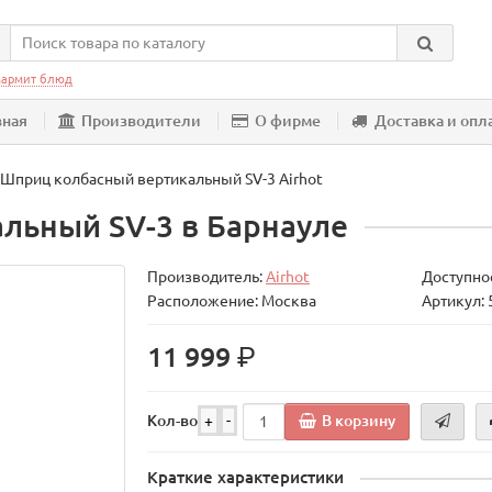
армит блюд
вная
Производители
О фирме
Доставка и опл
Шприц колбасный вертикальный SV-3 Airhot
льный SV-3 в Барнауле
Производитель:
Airhot
Доступнос
Расположение: Москва
Артикул:
р.
11 999
В корзину
Кол-во
+
-
Краткие характеристики