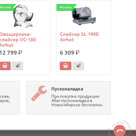
Москва
Москва
Овощерезка-
Слайсер SL 190E
слайсер VC-180
Airhot
Airhot
12 799
р.
6 309
р.
Пусконаладка
скве,
При покупке продукции
ауле,
Абат пусконаладка в
Новосибирске бесплатно.