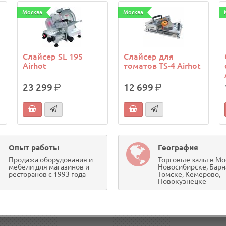
Москва
Москва
Слайсер SL 195
Слайсер для
Airhot
томатов TS-4 Airhot
23 299
р.
12 699
р.
Опыт работы
География
Продажа оборудования и
Торговые залы в Мо
мебели для магазинов и
Новосибирске, Барн
ресторанов с 1993 года
Томске, Кемерово,
Новокузнецке