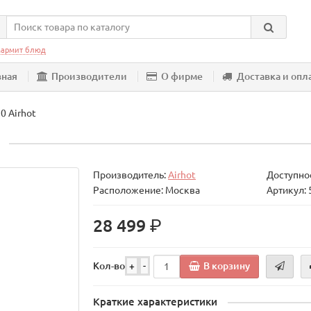
армит блюд
вная
Производители
О фирме
Доставка и опл
0 Airhot
Производитель:
Airhot
Доступнос
Расположение: Москва
Артикул:
р.
28 499
В корзину
Кол-во
+
-
Краткие характеристики