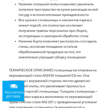
Наличие сплошной полки позволяет увеличить
полезное пространство на кухне размещая на ней
посуду и вспомогательные принадлежности
Все кромки столешницы и элементов каркаса
имеют подгиб, что полностью исключает
получение травмы персоналом при сборке,
эксплуатации и санитарной обработке стола
Наличие борта позволяет располагать стол вдоль
стены, исключая попадание остатков
обрабатываемой продукции на пол, что
значительно упрощает уборку помещения
ТЕХНИЧЕСКОЕ ОПИСАНИЕСтолешница изготовлена из
нержавеющей стали AISI430 толщиной 0,8 мм. Она
укреплена с внутренней стороны листом древесно-
стружечной плиты, что увеличивает прочность и
исключает прогиб столешницы. Толщина столешницы –
Рассчитать
доставку
50 мм. Стойки каркаса выполнены из нержавеющей
трубы O40 мм стали AISI 201 с приваренными уголками
для крепления столешницы (в верхней части) и