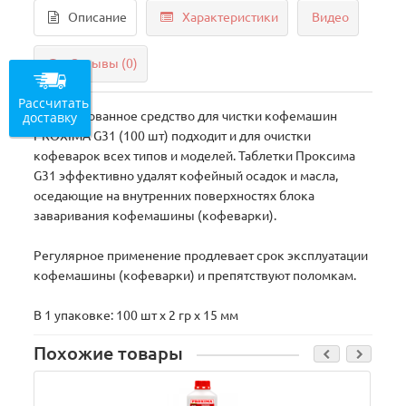
Описание
Характеристики
Видео
Отзывы (0)
Рассчитать
доставку
Таблетированное средство для чистки кофемашин
PROXIMA G31 (100 шт) подходит и для очистки
кофеварок всех типов и моделей. Таблетки Проксима
G31 эффективно удалят кофейный осадок и масла,
оседающие на внутренних поверхностях блока
заваривания кофемашины (кофеварки).
Регулярное применение продлевает срок эксплуатации
кофемашины (кофеварки) и препятствуют поломкам.
В 1 упаковке: 100 шт х 2 гр х 15 мм
Похожие товары