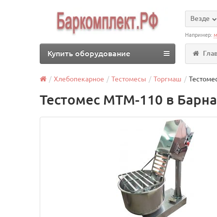
Везде
Например:
м
Купить оборудование
Гла
Хлебопекарное
Тестомесы
Торгмаш
Тестоме
Тестомес МТМ-110 в Барн