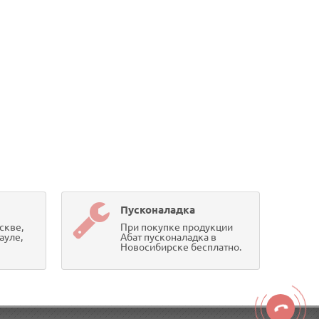
Пусконаладка
скве,
При покупке продукции
ауле,
Абат пусконаладка в
Новосибирске бесплатно.