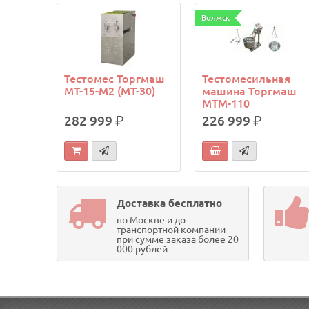
Волжск
Тестомес Торгмаш
Тестомесильная
МТ-15-М2 (МТ-30)
машина Торгмаш
МТМ-110
282 999
р.
226 999
р.
Доставка бесплатно
по Москве и до
транспортной компании
при сумме заказа более 20
000 рублей