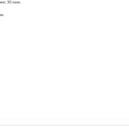
е: 30 мин.
ин.