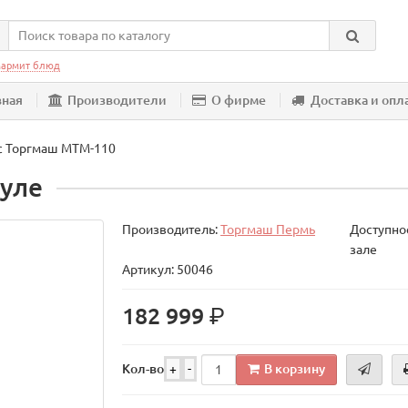
армит блюд
вная
Производители
О фирме
Доставка и опл
с Торгмаш МТМ-110
ауле
Производитель:
Торгмаш Пермь
Доступнос
зале
Артикул: 50046
р.
182 999
В корзину
Кол-во
+
-